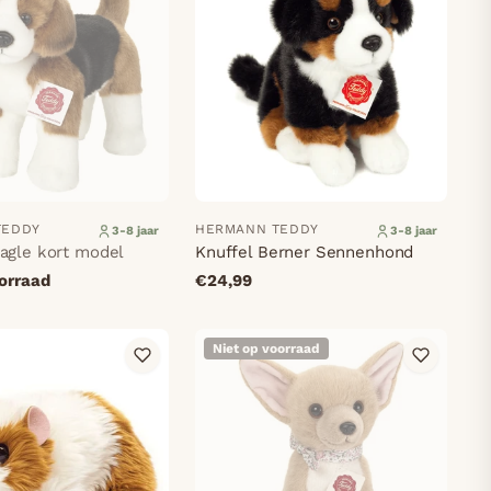
TEDDY
HERMANN TEDDY
3-8 jaar
3-8 jaar
agle kort model
Knuffel Berner Sennenhond
oorraad
€24,99
Niet op voorraad