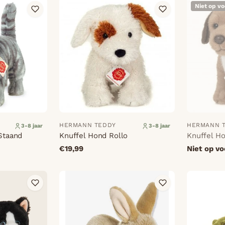
Niet op v
HERMANN TEDDY
HERMANN 
3-8 jaar
3-8 jaar
 Staand
Knuffel Hond Rollo
Knuffel H
€19,99
Niet op v