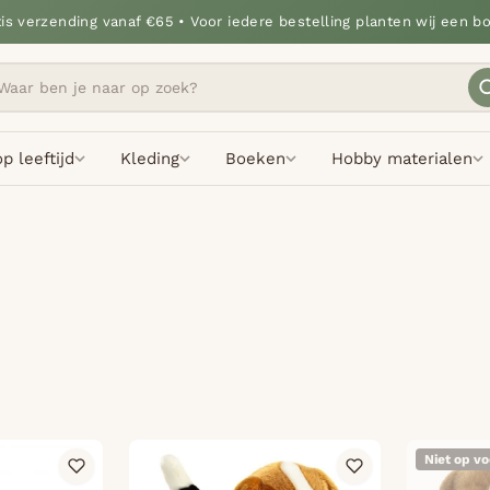
tis verzending vanaf €65 • Voor iedere bestelling planten wij een b
p leeftijd
Kleding
Boeken
Hobby materialen
Niet op v