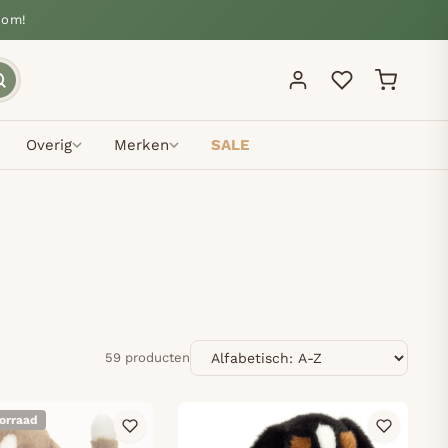
oom!
Overig
Merken
SALE
Sorteren
59 producten
oorraad