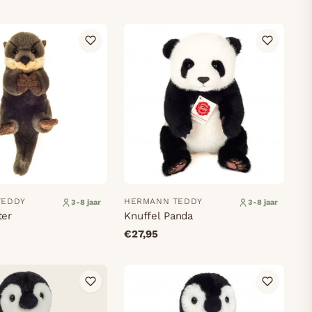
TEDDY
HERMANN TEDDY
3-8 jaar
3-8 jaar
ter
Knuffel Panda
€27,95