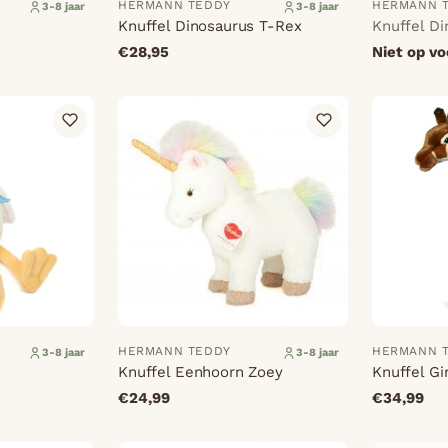
HERMANN TEDDY
HERMANN 
3-8 jaar
3-8 jaar
Knuffel Dinosaurus T-Rex
Knuffel Di
€28,95
Niet op v
HERMANN TEDDY
HERMANN 
3-8 jaar
3-8 jaar
Knuffel Eenhoorn Zoey
Knuffel Gi
€24,99
€34,99