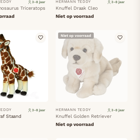
TEDDY
HERMANN TEDDY
3-8 jaar
3-8 jaar
nosaurus Triceratops
Knuffel Draak Cleo
oorraad
Niet op voorraad
Niet op voorraad
TEDDY
HERMANN TEDDY
3-8 jaar
3-8 jaar
raf Staand
Knuffel Golden Retriever
Niet op voorraad