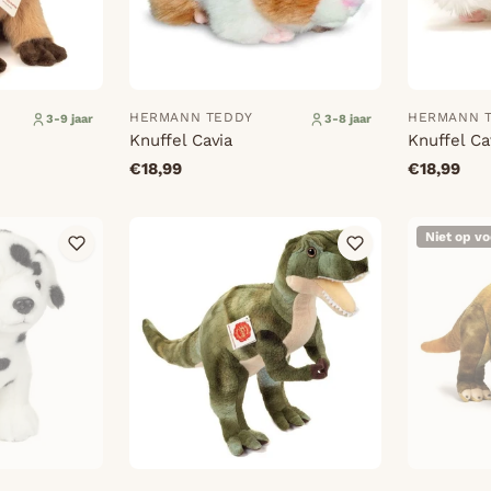
HERMANN TEDDY
HERMANN 
3-9 jaar
3-8 jaar
Knuffel Cavia
Knuffel Ca
€18,99
€18,99
Niet op v