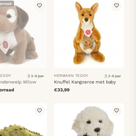
oorraad
TEDDY
HERMANN TEDDY
3-8 jaar
3-8 jaar
ondenwelp Milow
Knuffel Kangoeroe met baby
oorraad
€33,99