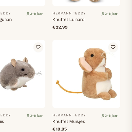
TEDDY
HERMANN TEDDY
3-8 jaar
3-8 jaar
eguaan
Knuffel Luiaard
€22,99
TEDDY
HERMANN TEDDY
3-8 jaar
3-8 jaar
is
Knuffel Muisjes
€10,95