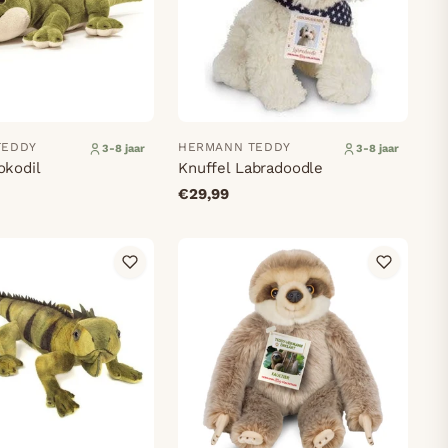
TEDDY
HERMANN TEDDY
3-8 jaar
3-8 jaar
okodil
Knuffel Labradoodle
€29,99