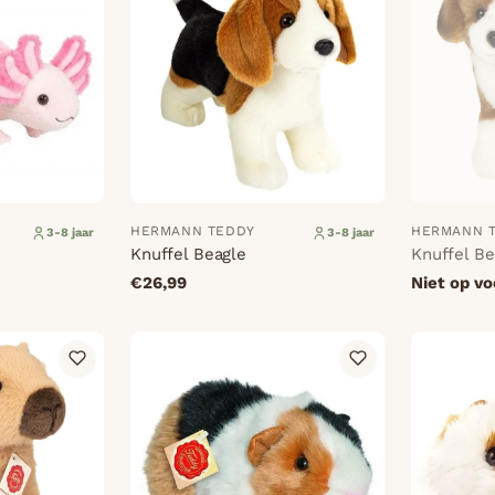
HERMANN TEDDY
HERMANN 
3-8 jaar
3-8 jaar
Knuffel Beagle
Knuffel Be
€26,99
Niet op v