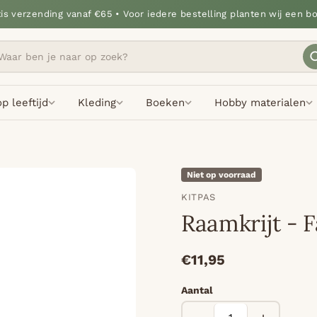
tis verzending vanaf €65 • Voor iedere bestelling planten wij een b
p leeftijd
Kleding
Boeken
Hobby materialen
Niet op voorraad
KITPAS
Raamkrijt - F
€11,95
Aantal