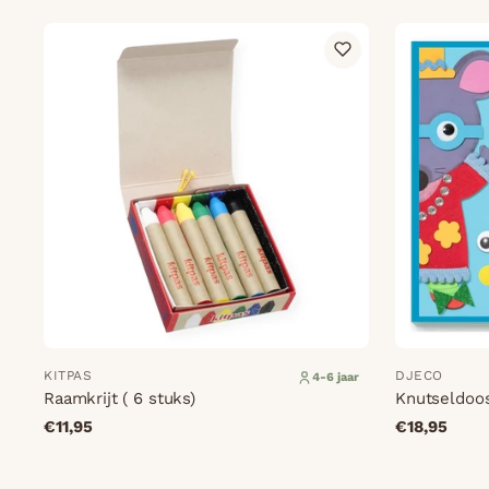
KITPAS
DJECO
4-6 jaar
Raamkrijt ( 6 stuks)
Knutseldoos
€11,95
€18,95