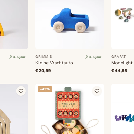
GRIMM'S
GRAPAT
3-5 jaar
3-5 jaar
Kleine Vrachtauto
Moonlight 
€20,99
€44,95
-43%