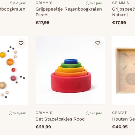
GRIMM'S
GRIMM'S
0-1 jaar
0-5 jaar
enboogkralen
Grijpspeeltje Regenboogkralen
Grijpspeel
Pastel
Naturel
€17,99
€17,99
GRIMM'S
GRAPAT
3-6 jaar
3-5 jaar
Set Stapelbakjes Rood
Houten Se
€29,99
€46,95