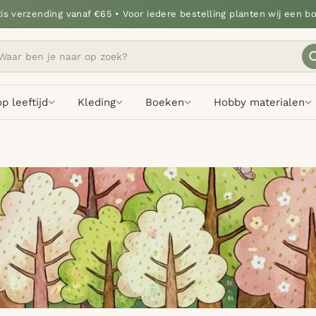
tis verzending vanaf €65 • Voor iedere bestelling planten wij een b
p leeftijd
Kleding
Boeken
Hobby materialen