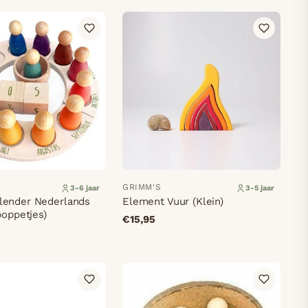
GRIMM'S
3-6 jaar
3-5 jaar
lender Nederlands
Element Vuur (Klein)
poppetjes)
€15,95