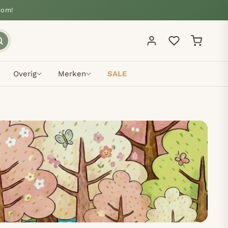
oom!
Overig
Merken
SALE