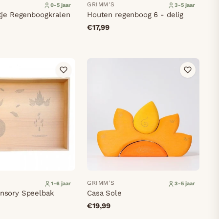
GRIMM'S
0-5 jaar
3-5 jaar
tje Regenboogkralen
Houten regenboog 6 - delig
€17,99
GRIMM'S
1-6 jaar
3-5 jaar
nsory Speelbak
Casa Sole
€19,99