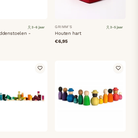
GRIMM'S
3-6 jaar
3-5 jaar
ddenstoelen -
Houten hart
€6,95