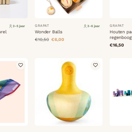
GRAPAT
GRAPAT
3-5 jaar
3-6 jaar
urel
Wonder Balls
Houten pa
regenboog
€10,50
€6,00
€16,50