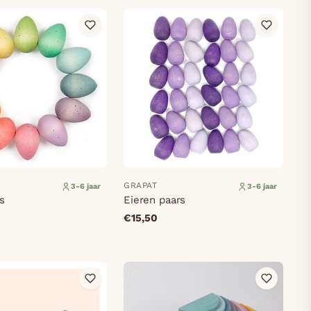
GRAPAT
3-6 jaar
3-6 jaar
s
Eieren paars
€15,50