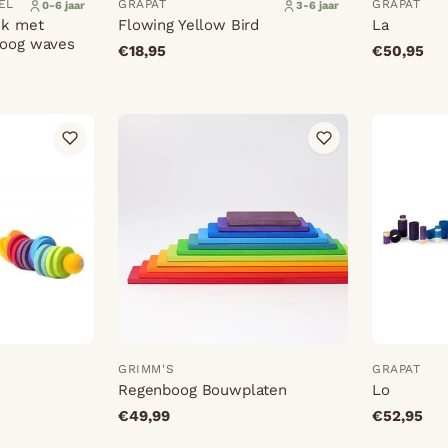
EL
GRAPAT
GRAPAT
0-6 jaar
3-6 jaar
ek met
Flowing Yellow Bird
La
boog waves
€18,95
€50,95
GRIMM'S
GRAPAT
Regenboog Bouwplaten
Lo
€49,99
€52,95