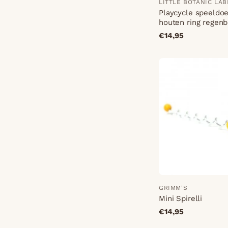
LITTLE BOTANIC LAB
Playcycle speeldo
houten ring regen
€14,95
GRIMM'S
Mini Spirelli
€14,95