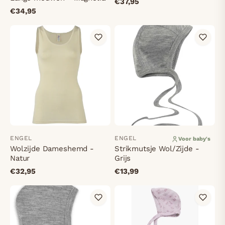
€37,95
€34,95
ENGEL
ENGEL
Voor baby's
Wolzijde Dameshemd -
Strikmutsje Wol/Zijde -
Natur
Grijs
€32,95
€13,99