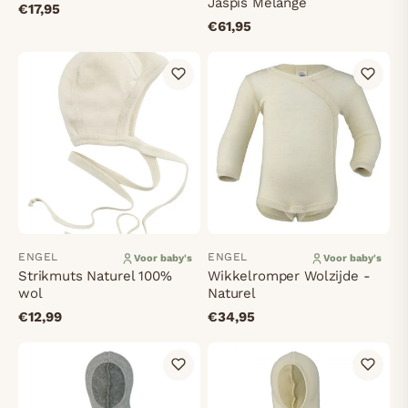
Jaspis Melange
€17,95
€61,95
ENGEL
ENGEL
Voor baby's
Voor baby's
Strikmuts Naturel 100%
Wikkelromper Wolzijde -
wol
Naturel
€12,99
€34,95