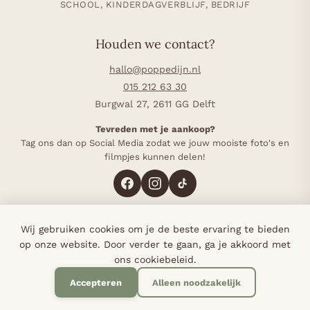
SCHOOL, KINDERDAGVERBLIJF, BEDRIJF
Houden we contact?
hallo@poppedijn.nl
015 212 63 30
Burgwal 27, 2611 GG Delft
Tevreden met je aankoop?
Tag ons dan op Social Media zodat we jouw mooiste foto's en
filmpjes kunnen delen!
Wij gebruiken cookies om je de beste ervaring te bieden
4,8 op Google (117 reviews)
·
Sinds 1985 in Delft
·
op onze website. Door verder te gaan, ga je akkoord met
Bij elke bestelling planten we een boom
ons cookiebeleid.
Accepteren
Alleen noodzakelijk
© 2026 Poppedijn - Alle rechten voorbehouden.