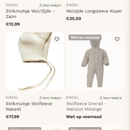
ENGEL
ENGEL
Voor baby's
Strikmutsje Wol/Zijde -
Wolzijde Longsleeve Koper
Zalm
€35,50
€13,99
Niet op voorraad
ENGEL
ENGEL
Voor baby's
Voor baby's
Strikmutsje Wolfleece
Wolfleece Overall -
Naturel
Walnoot Melange
€17,99
Niet op voorraad