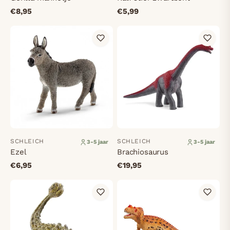
€8,95
€5,99
SCHLEICH
SCHLEICH
3-5 jaar
3-5 jaar
Ezel
Brachiosaurus
€6,95
€19,95