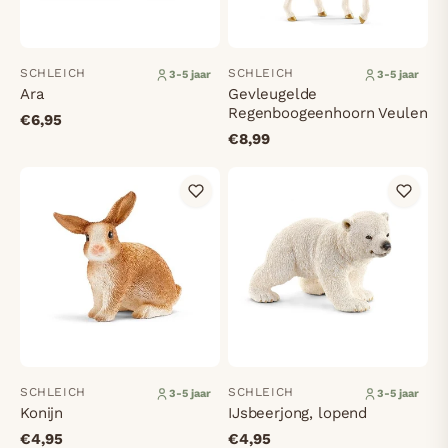
SCHLEICH
SCHLEICH
3-5 jaar
3-5 jaar
Ara
Gevleugelde
Regenboogeenhoorn Veulen
€6,95
€8,99
SCHLEICH
SCHLEICH
3-5 jaar
3-5 jaar
Konijn
IJsbeerjong, lopend
€4,95
€4,95