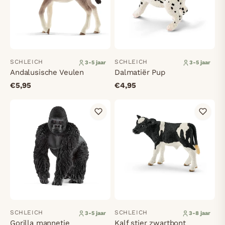
SCHLEICH
SCHLEICH
3-5 jaar
3-5 jaar
Andalusische Veulen
Dalmatiër Pup
€5,95
€4,95
SCHLEICH
SCHLEICH
3-5 jaar
3-8 jaar
Gorilla mannetje
Kalf stier zwartbont