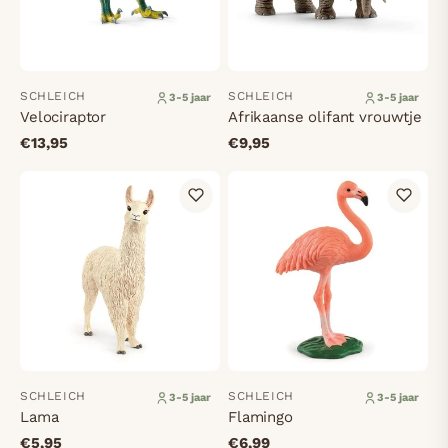
SCHLEICH
SCHLEICH
3-5 jaar
3-5 jaar
Velociraptor
Afrikaanse olifant vrouwtje
€13,95
€9,95
SCHLEICH
SCHLEICH
3-5 jaar
3-5 jaar
Lama
Flamingo
€5,95
€6,99