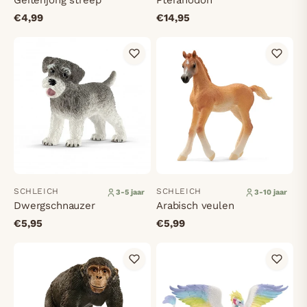
Geitenjong streep
Pteranodon
€4,99
€14,95
SCHLEICH
SCHLEICH
3-5 jaar
3-10 jaar
Dwergschnauzer
Arabisch veulen
€5,95
€5,99