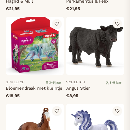
Hagrid & Muil
Perkamentus & Felix
€21,95
€21,95
SCHLEICH
SCHLEICH
3-5 jaar
3-5 jaar
Bloemendraak met kleintje
Angus Stier
€19,95
€8,95