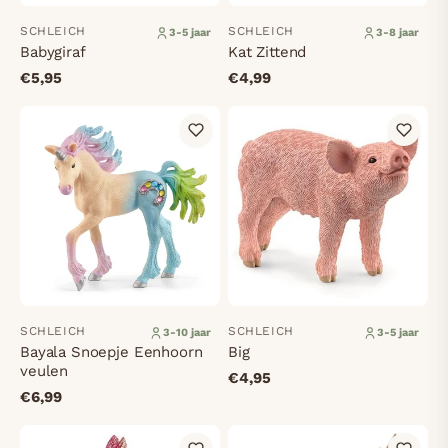
SCHLEICH
SCHLEICH
3-5 jaar
3-8 jaar
Babygiraf
Kat Zittend
€5,95
€4,99
SCHLEICH
SCHLEICH
3-10 jaar
3-5 jaar
Bayala Snoepje Eenhoorn
Big
veulen
€4,95
€6,99