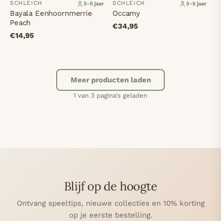
SCHLEICH
SCHLEICH
3-5 jaar
3-5 jaar
Bayala Eenhoornmerrie
Occamy
Peach
€34,95
€14,95
Meer producten laden
1 van 3 pagina's geladen
2
3
olgende
Blijf op de hoogte
Ontvang speeltips, nieuwe collecties en 10% korting
op je eerste bestelling.