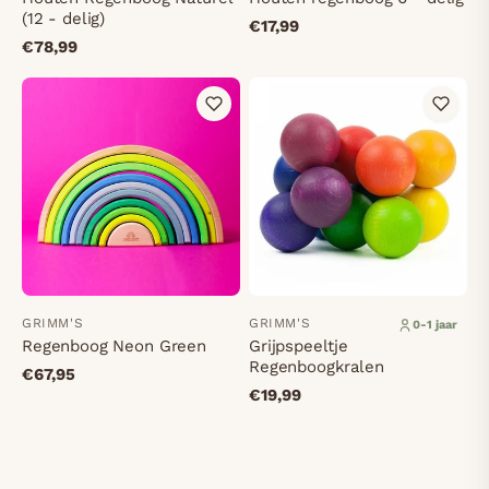
(12 - delig)
€17,99
€78,99
GRIMM'S
GRIMM'S
0-1 jaar
Regenboog Neon Green
Grijpspeeltje
Regenboogkralen
€67,95
€19,99