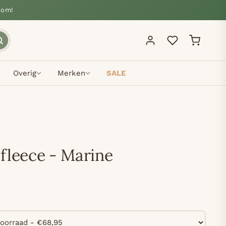
oom!
Overig
Merken
SALE
fleece - Marine