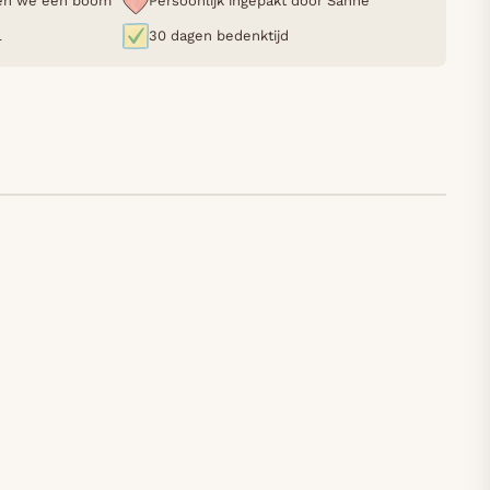
nten we een boom
Persoonlijk ingepakt door Sanne
L
30 dagen bedenktijd