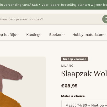
tis verzending vanaf €65 • Voor iedere bestelling planten wij een b
p leeftijd
Kleding
Boeken
Hobby materialen
Niet op voorraad
LILANO
Slaapzak Wol
€68,95
Make a choice