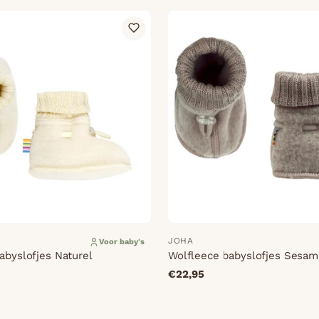
JOHA
Voor baby's
abyslofjes Naturel
Wolfleece babyslofjes Sesam
€22,95