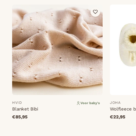
HVID
JOHA
Voor baby's
Blanket Bibi
Wolfleece b
€85,95
€22,95