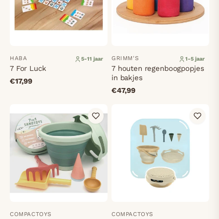
HABA
GRIMM'S
5-11 jaar
1-5 jaar
7 For Luck
7 houten regenboogpopjes
in bakjes
€17,99
€47,99
COMPACTOYS
COMPACTOYS