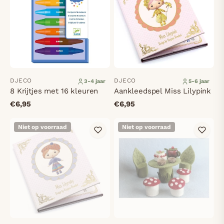
DJECO
DJECO
3-4 jaar
5-6 jaar
8 Krijtjes met 16 kleuren
Aankleedspel Miss Lilypink
€6,95
€6,95
Niet op voorraad
Niet op voorraad