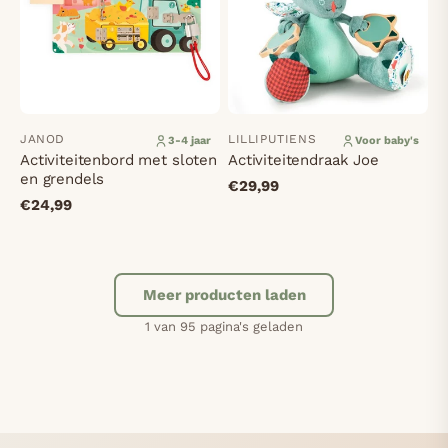
JANOD
LILLIPUTIENS
3-4 jaar
Voor baby's
Activiteitenbord met sloten
Activiteitendraak Joe
en grendels
€29,99
€24,99
Meer producten laden
1 van 95 pagina's geladen
2
3
95