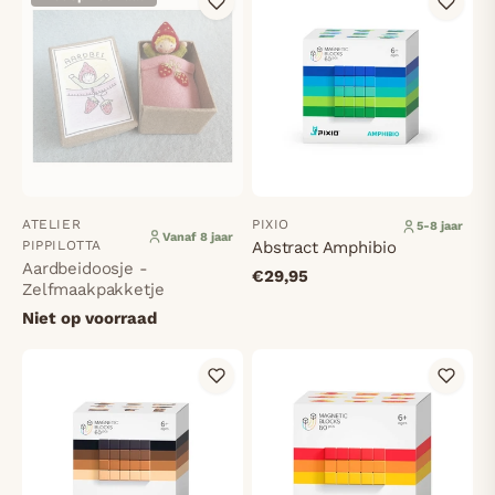
ATELIER
PIXIO
5-8 jaar
Vanaf 8 jaar
PIPPILOTTA
Abstract Amphibio
Aardbeidoosje -
€29,95
Zelfmaakpakketje
Niet op voorraad