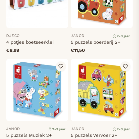
DJECO
JANOD
2-3 jaar
4 potjes boetseerklei
5 puzzels boerderij 2+
€8,99
€11,50
JANOD
JANOD
2-3 jaar
2-3 jaar
5 puzzels Muziek 2+
5 puzzels Vervoer 2+