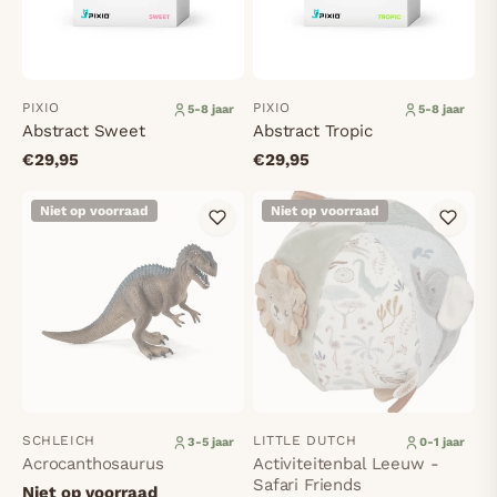
PIXIO
PIXIO
5-8 jaar
5-8 jaar
Abstract Sweet
Abstract Tropic
€29,95
€29,95
Niet op voorraad
Niet op voorraad
SCHLEICH
LITTLE DUTCH
3-5 jaar
0-1 jaar
Acrocanthosaurus
Activiteitenbal Leeuw -
Safari Friends
Niet op voorraad