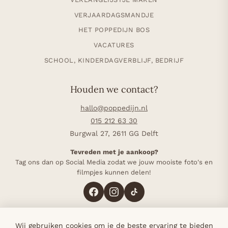
VERJAARDAGSMANDJE
HET POPPEDIJN BOS
VACATURES
SCHOOL, KINDERDAGVERBLIJF, BEDRIJF
Houden we contact?
hallo@poppedijn.nl
015 212 63 30
Burgwal 27, 2611 GG Delft
Tevreden met je aankoop?
Tag ons dan op Social Media zodat we jouw mooiste foto's en
filmpjes kunnen delen!
Wij gebruiken cookies om je de beste ervaring te bieden
4,8 op Google (117 reviews)
·
Sinds 1985 in Delft
·