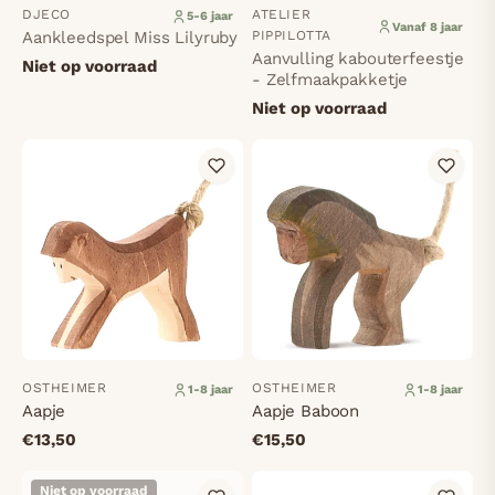
DJECO
ATELIER
5-6 jaar
Vanaf 8 jaar
Aankleedspel Miss Lilyruby
PIPPILOTTA
Aanvulling kabouterfeestje
Niet op voorraad
- Zelfmaakpakketje
Niet op voorraad
OSTHEIMER
OSTHEIMER
1-8 jaar
1-8 jaar
Aapje
Aapje Baboon
€13,50
€15,50
Niet op voorraad