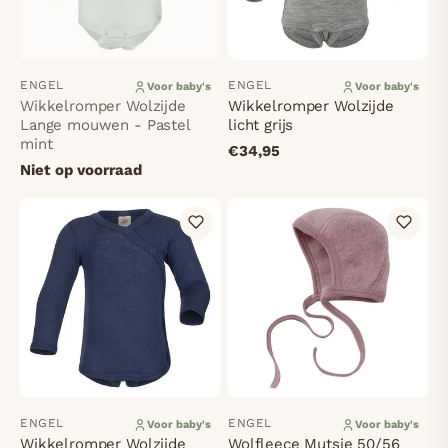
ENGEL
ENGEL
Voor baby's
Voor baby's
Wikkelromper Wolzijde
Wikkelromper Wolzijde
Lange mouwen - Pastel
licht grijs
mint
€34,95
Niet op voorraad
ENGEL
ENGEL
Voor baby's
Voor baby's
Wikkelromper Wolzijde
Wolfleece Mutsje 50/56