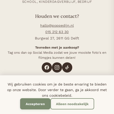
SCHOOL, KINDERDAGVERBLIJF, BEDRIJF
Houden we contact?
hallo@poppedijn.nl
015 212 63 30
Burgwal 27, 2611 GG Delft
Tevreden met je aankoop?
Tag ons dan op Social Media zodat we jouw mooiste foto's en
filmpjes kunnen delen!
Wij gebruiken cookies om je de beste ervaring te bieden
4,8 op Google (117 reviews)
·
Sinds 1985 in Delft
·
op onze website. Door verder te gaan, ga je akkoord met
Bij elke bestelling planten we een boom
ons cookiebeleid.
Accepteren
Alleen noodzakelijk
© 2026 Poppedijn - Alle rechten voorbehouden.