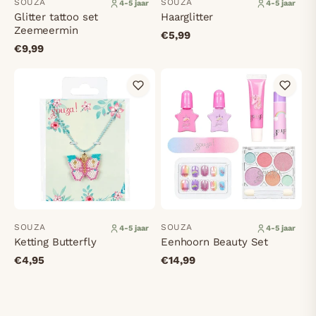
SOUZA
SOUZA
4-5 jaar
4-5 jaar
Glitter tattoo set
Haarglitter
Zeemeermin
€5,99
€9,99
SOUZA
SOUZA
4-5 jaar
4-5 jaar
Ketting Butterfly
Eenhoorn Beauty Set
€4,95
€14,99