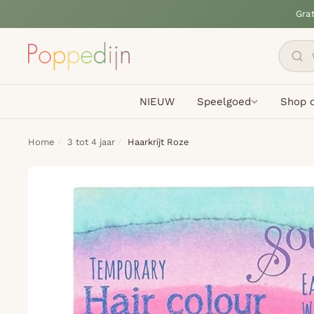
Gra
NIEUW
Speelgoed
Shop o
Home
3 tot 4 jaar
Haarkrijt Roze