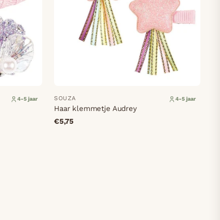
SOUZA
4-5 jaar
4-5 jaar
Haar klemmetje Audrey
€5,75