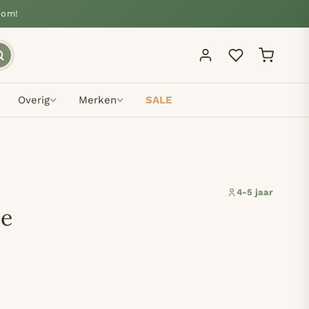
oom!
Overig
Merken
SALE
4-5 jaar
ze