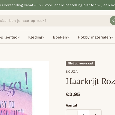
tis verzending vanaf €65 • Voor iedere bestelling planten wij een b
p leeftijd
Kleding
Boeken
Hobby materialen
Niet op voorraad
SOUZA
Haarkrijt Ro
€3,95
Aantal