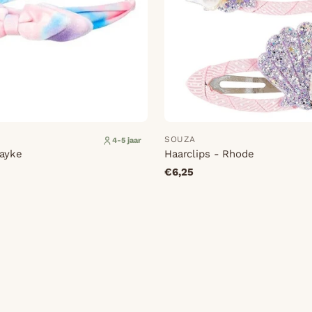
SOUZA
4-5 jaar
ayke
Haarclips - Rhode
€6,25