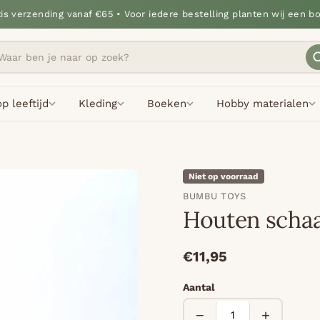
tis verzending vanaf €65 • Voor iedere bestelling planten wij een b
p leeftijd
Kleding
Boeken
Hobby materialen
Niet op voorraad
BUMBU TOYS
Houten scha
€11,95
Aantal
−
+