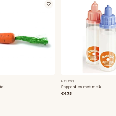
HELESS
tel
Poppenfles met melk
€4,75