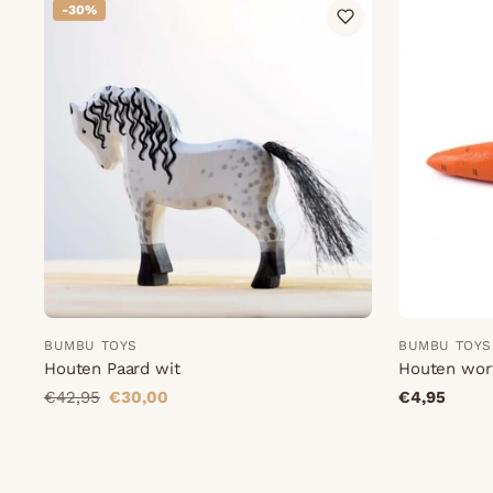
-30%
BUMBU TOYS
BUMBU TOYS
Houten Paard wit
Houten wor
€42,95
€30,00
€4,95