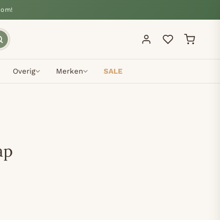
oom!
Overig
Merken
SALE
ap