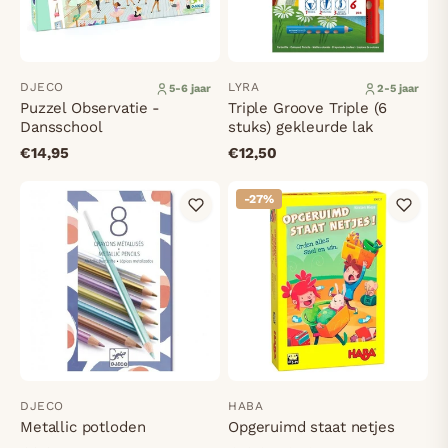
DJECO
LYRA
5-6 jaar
2-5 jaar
Puzzel Observatie -
Triple Groove Triple (6
Dansschool
stuks) gekleurde lak
€14,95
€12,50
-27%
DJECO
HABA
Metallic potloden
Opgeruimd staat netjes