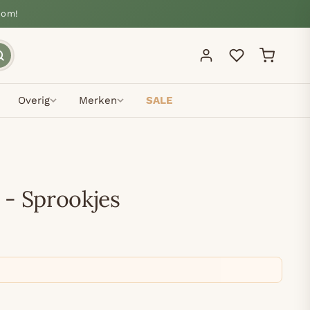
oom!
Overig
Merken
SALE
- Sprookjes