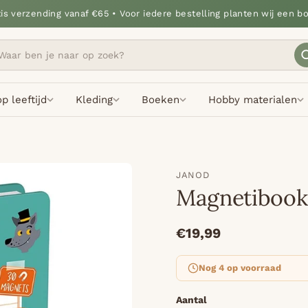
tis verzending vanaf €65 • Voor iedere bestelling planten wij een b
p leeftijd
Kleding
Boeken
Hobby materialen
JANOD
Magnetibook 
€19,99
Nog 4 op voorraad
Aantal