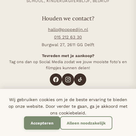
SCHOOL, KINDERDAGVERBLIJF, BEDRIJF
Houden we contact?
hallo@poppedijn.nl
015 212 63 30
Burgwal 27, 2611 GG Delft
Tevreden met je aankoop?
Tag ons dan op Social Media zodat we jouw mooiste foto's en
filmpjes kunnen delen!
Wij gebruiken cookies om je de beste ervaring te bieden
4,8 op Google (117 reviews)
·
Sinds 1985 in Delft
·
op onze website. Door verder te gaan, ga je akkoord met
Bij elke bestelling planten we een boom
ons cookiebeleid.
Accepteren
Alleen noodzakelijk
© 2026 Poppedijn - Alle rechten voorbehouden.