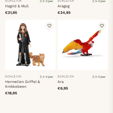
SCHLEICH
SCHLEICH
3-5 jaar
3-5 jaar
Hagrid & Muil
Aragog
€21,95
€24,95
SCHLEICH
SCHLEICH
3-5 jaar
3-5 jaar
Hermelien Griffel &
Ara
Knikkebeen
€6,95
€18,95