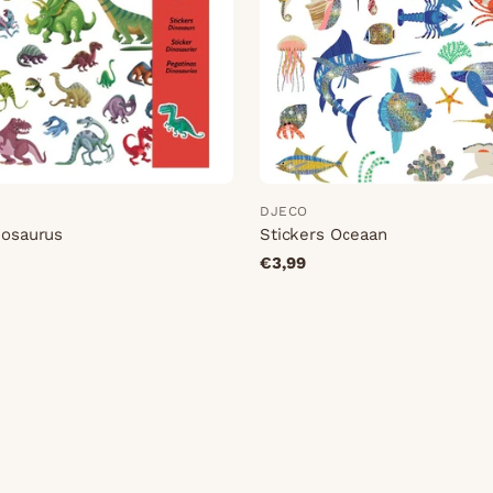
DJECO
nosaurus
Stickers Oceaan
€3,99