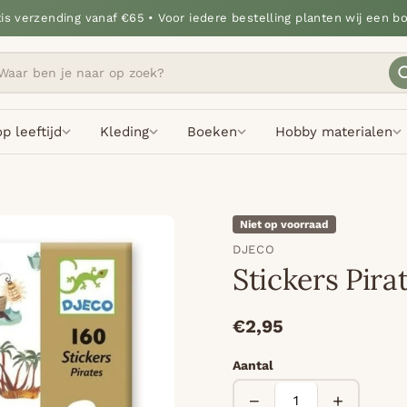
tis verzending vanaf €65 • Voor iedere bestelling planten wij een b
p leeftijd
Kleding
Boeken
Hobby materialen
Niet op voorraad
DJECO
Stickers Pira
€2,95
Aantal
−
+