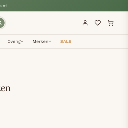
oom!
Overig
Merken
SALE
ten