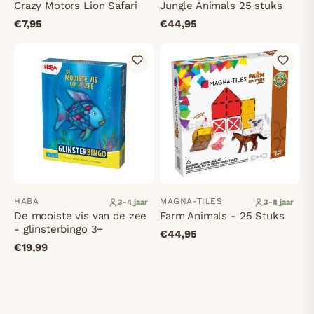
Crazy Motors Lion Safari
Jungle Animals 25 stuks
€7,95
€44,95
HABA
MAGNA-TILES
3-4 jaar
3-8 jaar
De mooiste vis van de zee
Farm Animals - 25 Stuks
- glinsterbingo 3+
€44,95
€19,99