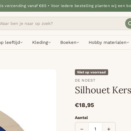
tis verzending vanaf €65 • Voor iedere bestelling planten wij een b
p leeftijd
Kleding
Boeken
Hobby materialen
Niet op voorraad
DE NOEST
Silhouet Kers
€18,95
Aantal
−
+