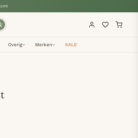
oom!
Overig
Merken
SALE
t