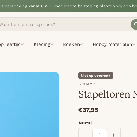
tis verzending vanaf €65 • Voor iedere bestelling planten wij een b
p leeftijd
Kleding
Boeken
Hobby materialen
Niet op voorraad
GRIMM'S
Stapeltoren 
€37,95
Aantal
−
+