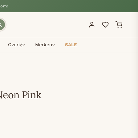
oom!
Overig
Merken
SALE
Neon Pink