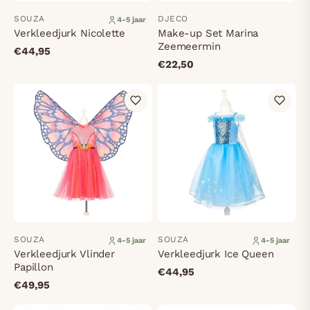
SOUZA
DJECO
4-5 jaar
Verkleedjurk Nicolette
Make-up Set Marina
Zeemeermin
€44,95
€22,50
SOUZA
SOUZA
4-5 jaar
4-5 jaar
Verkleedjurk Vlinder
Verkleedjurk Ice Queen
Papillon
€44,95
€49,95