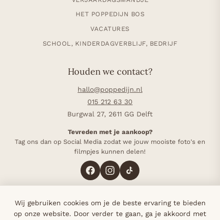
HET POPPEDIJN BOS
VACATURES
SCHOOL, KINDERDAGVERBLIJF, BEDRIJF
Houden we contact?
hallo@poppedijn.nl
015 212 63 30
Burgwal 27, 2611 GG Delft
Tevreden met je aankoop?
Tag ons dan op Social Media zodat we jouw mooiste foto's en
filmpjes kunnen delen!
Wij gebruiken cookies om je de beste ervaring te bieden
4,8 op Google (117 reviews)
·
Sinds 1985 in Delft
·
op onze website. Door verder te gaan, ga je akkoord met
Bij elke bestelling planten we een boom