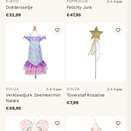
DJECO
POPPEDIJN
4-5 jaar
Dokterssetje
Felicity Jurk
€32,99
€47,95
SOUZA
SOUZA
4-5 jaar
4-5 jaar
Verkleedjurk Zeemeermin
Toverstaf Rosaline
Naiara
€7,99
€49,95