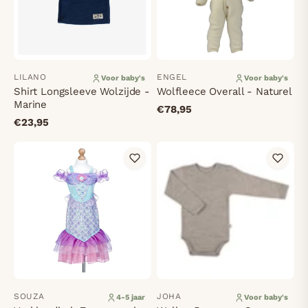
LILANO
ENGEL
Voor baby's
Voor baby's
Shirt Longsleeve Wolzijde -
Wolfleece Overall - Naturel
Marine
€78,95
€23,95
SOUZA
JOHA
4-5 jaar
Voor baby's