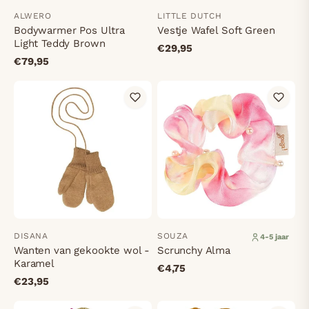
ALWERO
LITTLE DUTCH
Bodywarmer Pos Ultra
Vestje Wafel Soft Green
Light Teddy Brown
€29,95
€79,95
DISANA
SOUZA
4-5 jaar
Wanten van gekookte wol -
Scrunchy Alma
Karamel
€4,75
€23,95