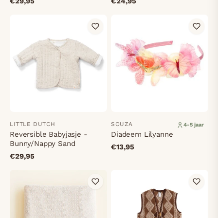
€29,95
€24,95
LITTLE DUTCH
SOUZA
4-5 jaar
Reversible Babyjasje -
Diadeem Lilyanne
Bunny/Nappy Sand
€13,95
€29,95