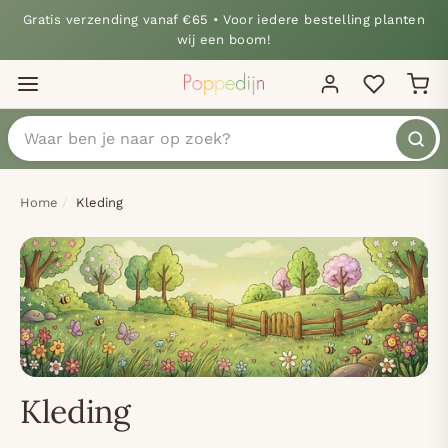
Gratis verzending vanaf €65 • Voor iedere bestelling planten
wij een boom!
Home
Kleding
Kleding