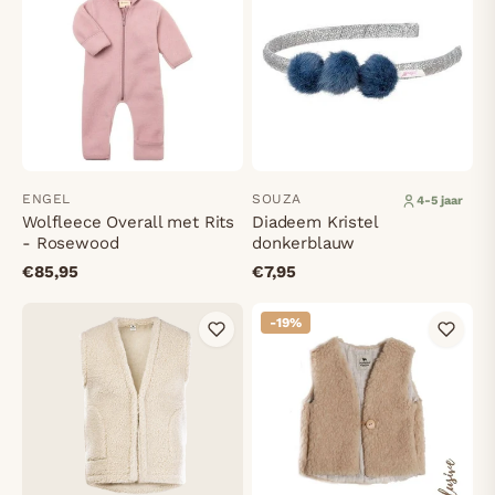
ENGEL
SOUZA
4-5 jaar
Wolfleece Overall met Rits
Diadeem Kristel
- Rosewood
donkerblauw
€85,95
€7,95
-19%