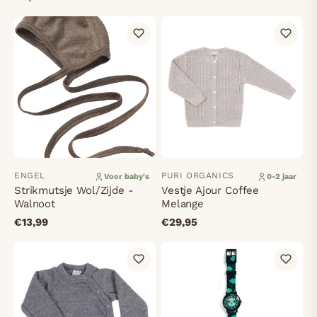
ENGEL
PURI ORGANICS
Voor baby's
0-2 jaar
Strikmutsje Wol/Zijde -
Vestje Ajour Coffee
Walnoot
Melange
€13,99
€29,95