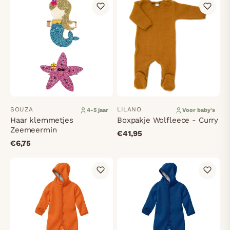
SOUZA
LILANO
4-5 jaar
Voor baby's
Haar klemmetjes
Boxpakje Wolfleece - Curry
Zeemeermin
€41,95
€6,75