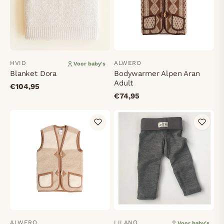
HVID
ALWERO
Voor baby's
Blanket Dora
Bodywarmer Alpen Aran
Adult
€104,95
€74,95
ALWERO
LILANO
Voor baby's