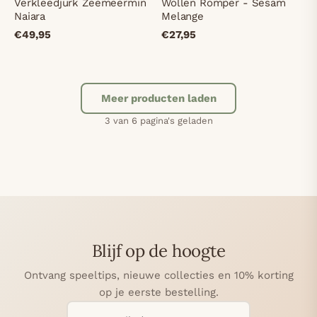
Verkleedjurk Zeemeermin
Wollen Romper - Sesam
Naiara
Melange
€49,95
€27,95
Meer producten laden
3 van 6 pagina's geladen
1
2
4
5
6
Blijf op de hoogte
olgende
Ontvang speeltips, nieuwe collecties en 10% korting
op je eerste bestelling.