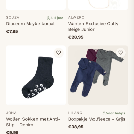
SOUZA
ALWERO
4-5 jaar
Diadeem Mayke koraal
Wanten Exclusive Gully
Beige Junior
€7,95
€28,95
JOHA
LILANO
Voor baby's
Wollen Sokken met Anti-
Boxpakje Wolfleece - Grijs
Slip - Denim
€38,95
€9,95